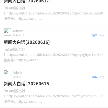
新闻大白话 [20260617]
[m3u8]服务器
1|https://wutongdaovideo.cloud/20260617/jdpycrducp1.m3u8
服务器2|https://wuton ...
Admin
2026-6-16
精华
69
新闻大白话[20260616]
[m3u8]服务器
1|https://wutongdaovideo.cloud/20260616/myoyygfrgd1.m3u8
服务器2|https://wuton ...
Admin
2026-6-15
精华
58
新闻大白话 [20260615]
[m3u8]服务器
1|https://wutongdaovideo.cloud/20260615/ostfcymarh1.m3u8
服务器2|https://wuton ...