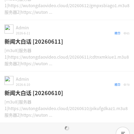
1|https://wutongdaovideo.cloud/20260612/gmpxsbiago1.m3u8
服务器2|https://wuton ...
Admin
2026-6-11
精华
65
新闻大白话 [20260611]
[m3u8]服务器
1|https://wutongdaovideo.cloud/20260611/cdtnxmkiue1.m3u8
服务器2|https://wuton ...
Admin
2026-6-10
精华
70
新闻大白话 [20260610]
[m3u8]服务器
1|https://wutongdaovideo.cloud/20260610/pikufgdkaz1.m3u8
服务器2|https://wuton ...