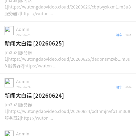
[m3u8]服务器
1|https://wutongdaovideo.cloud/20260626/cbptvyxkxm1.m3u8
服务器2|https://wuton ...
Admin
2026-6-25
精华
61
新闻大白话 [20260625]
[m3u8]服务器
1|https://wutongdaovideo.cloud/20260625/deqonsmzvb1.m3u
8 服务器2|https://wuton ...
Admin
2026-6-24
精华
64
新闻大白话 [20260624]
[m3u8]服务器
1|https://wutongdaovideo.cloud/20260624/odthmjnvfo1.m3u8
服务器2|https://wuton ...
Admin