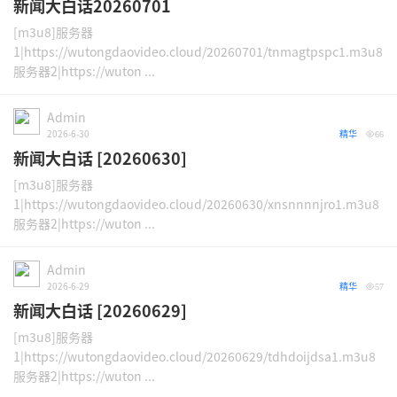
新闻大白话20260701
[m3u8]服务器
1|https://wutongdaovideo.cloud/20260701/tnmagtpspc1.m3u8
服务器2|https://wuton ...
Admin
2026-6-30
精华
66
新闻大白话 [20260630]
[m3u8]服务器
1|https://wutongdaovideo.cloud/20260630/xnsnnnnjro1.m3u8
服务器2|https://wuton ...
Admin
2026-6-29
精华
57
新闻大白话 [20260629]
[m3u8]服务器
1|https://wutongdaovideo.cloud/20260629/tdhdoijdsa1.m3u8
服务器2|https://wuton ...