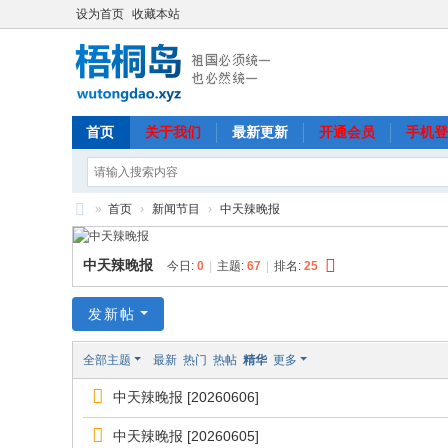
设为首页
收藏本站
首页
关于我们
最新更新
开通会员
手机登
»
首页
›
新闻节目
›
中天辣晚报
梧
中天辣晚报
桐
今日:
0
|
主题:
67
|
排名:
25
岛
发新帖
全部主题
最新
热门
热帖
精华
更多
中天辣晚报 [20260606]
中天辣晚报 [20260605]