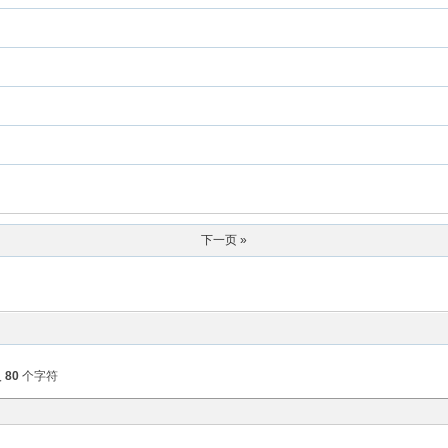
下一页 »
入
80
个字符