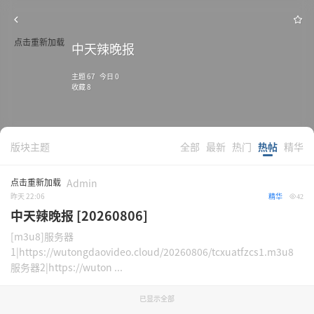
点击重新加载
中天辣晚报
主题 67 今日 0
收藏 8
版块主题
全部
最新
热门
热帖
精华
点击重新加载
Admin
昨天 22:06
精华
42
中天辣晚报 [20260806]
[m3u8]服务器
1|https://wutongdaovideo.cloud/20260806/tcxuatfzcs1.m3u8
服务器2|https://wuton ...
已显示全部