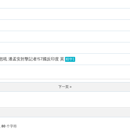
道怒吼 潘孟安肘擊記者!57國反印度 莫
精华1
下一页 »
入
80
个字符