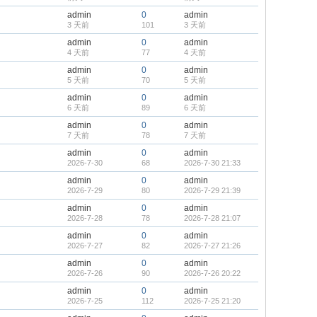
admin
0
admin
3 天前
101
3 天前
admin
0
admin
4 天前
77
4 天前
admin
0
admin
5 天前
70
5 天前
admin
0
admin
6 天前
89
6 天前
admin
0
admin
7 天前
78
7 天前
admin
0
admin
2026-7-30
68
2026-7-30 21:33
admin
0
admin
2026-7-29
80
2026-7-29 21:39
admin
0
admin
2026-7-28
78
2026-7-28 21:07
admin
0
admin
2026-7-27
82
2026-7-27 21:26
admin
0
admin
2026-7-26
90
2026-7-26 20:22
admin
0
admin
2026-7-25
112
2026-7-25 21:20