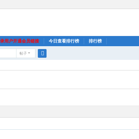
录用户开通会员链接
今日查看排行榜
排行榜
帖子
搜
索