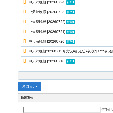
中天辣晚报 [20260724]
精华1
中天辣晚报 [20260723]
精华1
中天辣晚报 [20260722]
精华1
中天辣晚报 [20260721]
精华1
中天辣晚报 [20260720]
精华1
中天辣晚报20260719介文汲#張延廷#黃敬平!725凱
中天辣晚报 [20260718]
精华1
发新帖
快速发帖
还可输