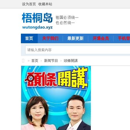
设为首页
收藏本站
首页
关于我们
最新更新
开通会员
手机登
»
首页
›
新闻节目
›
頭條開講
梧
桐
岛