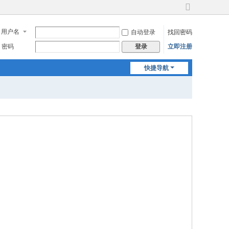
切
换
用户名
自动登录
找回密码
到
宽
密码
立即注册
登录
版
快捷导航