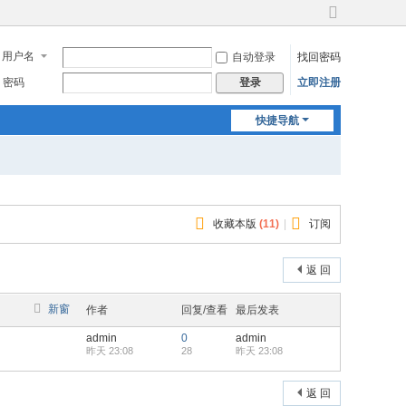
切
换
用户名
自动登录
找回密码
到
宽
密码
立即注册
登录
版
快捷导航
收藏本版
(
11
)
|
订阅
返 回
新窗
作者
回复/查看
最后发表
admin
0
admin
昨天 23:08
28
昨天 23:08
返 回