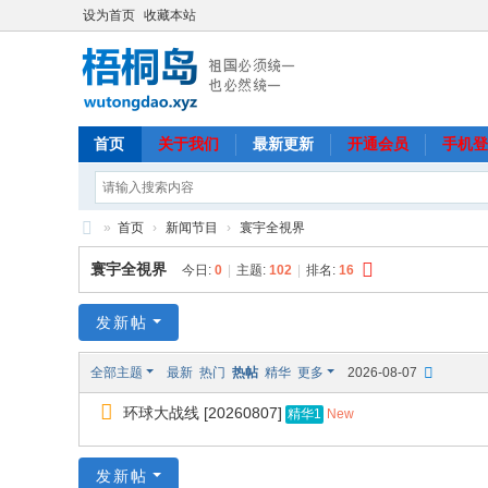
设为首页
收藏本站
首页
关于我们
最新更新
开通会员
手机登
»
首页
›
新闻节目
›
寰宇全視界
梧
寰宇全視界
今日:
0
|
主题:
102
|
排名:
16
桐
岛
发新帖
全部主题
最新
热门
热帖
精华
更多
2026-08-07
环球大战线 [20260807]
New
精华1
发新帖