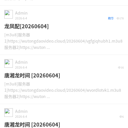
Admin
2026-6-4
精华
170
龙凤配[20260604]
[m3u8]服务器
1|https://wutongdaovideo.cloud/20260604/vgfgiqhubh1.m3u8
服务器2|https://wuton ...
Admin
2026-6-4
16
唐湘龙时间 [20260604]
[m3u8]服务器
1|https://wutongdaovideo.cloud/20260604/wvordlotvk1.m3u8
服务器2|https://wuton ...
Admin
2026-6-4
6
唐湘龙时间 [20260604]