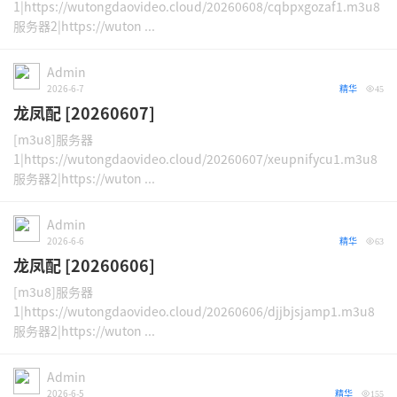
1|https://wutongdaovideo.cloud/20260608/cqbpxgozaf1.m3u8
服务器2|https://wuton ...
Admin
2026-6-7
精华
45
龙凤配 [20260607]
[m3u8]服务器
1|https://wutongdaovideo.cloud/20260607/xeupnifycu1.m3u8
服务器2|https://wuton ...
Admin
2026-6-6
精华
63
龙凤配 [20260606]
[m3u8]服务器
1|https://wutongdaovideo.cloud/20260606/djjbjsjamp1.m3u8
服务器2|https://wuton ...
Admin
2026-6-5
精华
155