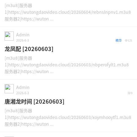
[m3u8]服务器
1|https://wutongdaovideo.cloud/20260604/rebnslnpnv1.m3u8
服务器2|https://wuton ...
Admin
2026-6-3
精华
121
龙凤配 [20260603]
[m3u8]服务器
1|https://wutongdaovideo.cloud/20260603/nbperofylt1.m3u8
服务器2|https://wuton ...
Admin
2026-6-3
9
唐湘龙时间 [20260603]
[m3u8]服务器
1|https://wutongdaovideo.cloud/20260603/xoymhooytf1.m3u8
服务器2|https://wuton ...