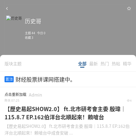
历史哥
主题 44 今日 0
收藏 3
版块主题
全部
最新
热门
热帖
精华
财经股票拼课网搭建中。
置顶
点击重新加载
Admin
昨天 07:25
4
【歷史易起SHOW2.0】 ft.北市研考會主委 殷瑋｜
115.8.7 EP.162伯洋台北順起來！賴嗆台
【歷史易起SHOW2.0】 ft.北市研考會主委 殷瑋｜115.8.7 EP.162伯
洋台北順起來！賴嗆台中成食安破 ...