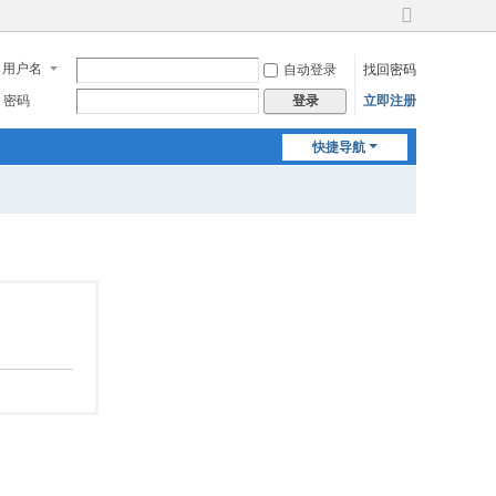
切
换
用户名
自动登录
找回密码
到
宽
密码
立即注册
登录
版
快捷导航