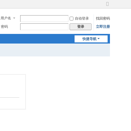
切
换
用户名
自动登录
找回密码
到
宽
密码
立即注册
登录
版
快捷导航