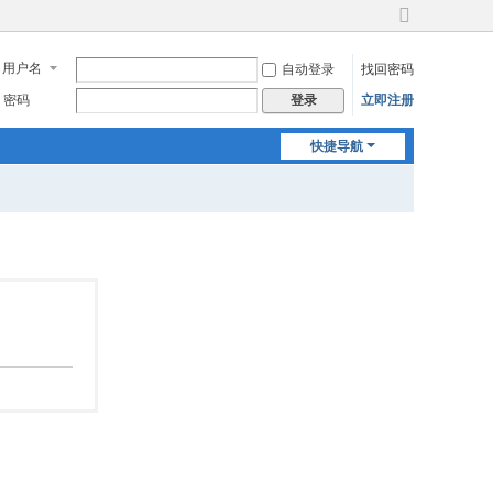
切
换
用户名
自动登录
找回密码
到
宽
密码
立即注册
登录
版
快捷导航