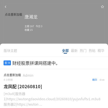
点击重新加载
唐湘龙
主题 167 今日 3
收藏 15
版块主题
全部
最新
热门
热帖
精华
财经股票拼课网搭建中。
置顶
点击重新加载
Admin
4 小时前
精华
48
龙凤配 [20260810]
[m3u8]服务器
1|https://wutongdaovideo.cloud/20260810/yujvsfuftv1.m3u8
服务器2|https://wuton ...