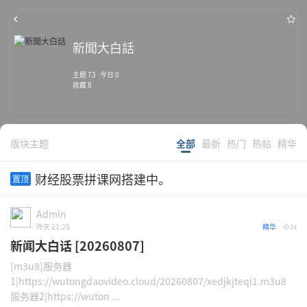
新聞大白話
主题 73 今日 0
收藏 8
版块主题
全部
最新
热门
热帖
精华
财经股票拼课网搭建中。
置顶
Admin
昨天 21:25
精华
34
新闻大白话 [20260807]
[m3u8]服务器
1|https://wutongdaovideo.cloud/20260807/xedjkjteqi1.m3u8
服务器2|https://wuton ...