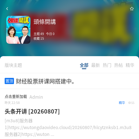
頭條開講
主题 49 今日 0
收藏 15
版块主题
全部
最新
热门
热帖
精华
财经股票拼课网搭建中。
置顶
点击重新加载
Admin
昨天 22:58
精华
55
头条开讲 [20260807]
[m3u8]服务器
1|https://wutongdaovideo.cloud/20260807/hlcytznksb1.m3u8
服务器2|https://wuton ...