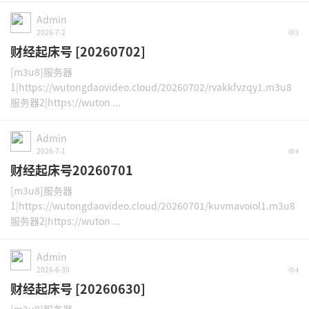
Admin
2026-7-2
3
财经起床号 [20260702]
[m3u8]服务器
1|https://wutongdaovideo.cloud/20260702/rvakkfvzqy1.m3u8
服务器2|https://wuton ...
Admin
2026-7-1
4
财经起床号20260701
[m3u8]服务器
1|https://wutongdaovideo.cloud/20260701/kuvmavoiol1.m3u8
服务器2|https://wuton ...
Admin
2026-6-30
4
财经起床号 [20260630]