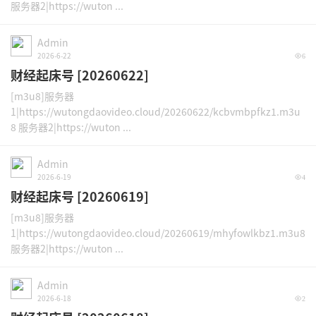
服务器2|https://wuton ...
Admin
2026-6-22
6
财经起床号 [20260622]
[m3u8]服务器
1|https://wutongdaovideo.cloud/20260622/kcbvmbpfkz1.m3u
8 服务器2|https://wuton ...
Admin
2026-6-19
4
财经起床号 [20260619]
[m3u8]服务器
1|https://wutongdaovideo.cloud/20260619/mhyfowlkbz1.m3u8
服务器2|https://wuton ...
Admin
2026-6-18
2