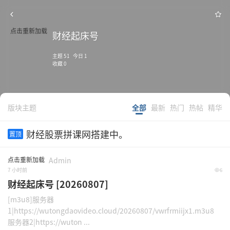
点击重新加载
财经起床号
主题 51 今日 1
收藏 0
版块主题
全部
最新
热门
热帖
精华
财经股票拼课网搭建中。
置顶
点击重新加载
Admin
7 小时前
6
财经起床号 [20260807]
[m3u8]服务器
1|https://wutongdaovideo.cloud/20260807/vwrfrmiijx1.m3u8
服务器2|https://wuton ...