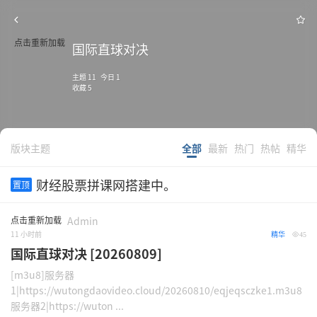
点击重新加载
国际直球对决
主题 11 今日 1
收藏 5
版块主题
全部
最新
热门
热帖
精华
财经股票拼课网搭建中。
置顶
点击重新加载
Admin
11 小时前
精华
45
国际直球对决 [20260809]
[m3u8]服务器
1|https://wutongdaovideo.cloud/20260810/eqjeqsczke1.m3u8
服务器2|https://wuton ...