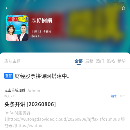
頭條開講
主题 48 今日 0
收藏 15
版块主题
全部
最新
热门
热帖
精华
财经股票拼课网搭建中。
置顶
点击重新加载
Admin
昨天 22:13
精华
61
头条开讲 [20260806]
[m3u8]服务器
1|https://wutongdaovideo.cloud/20260806/hjffaxisfo1.m3u8 服
务器2|https://wuton ...