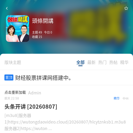
頭條開講
主题 49 今日 0
收藏 15
版块主题
全部
最新
热门
热帖
精华
财经股票拼课网搭建中。
置顶
点击重新加载
Admin
前天 22:58
精华
66
头条开讲 [20260807]
[m3u8]服务器
1|https://wutongdaovideo.cloud/20260807/hlcytznksb1.m3u8
服务器2|https://wuton ...