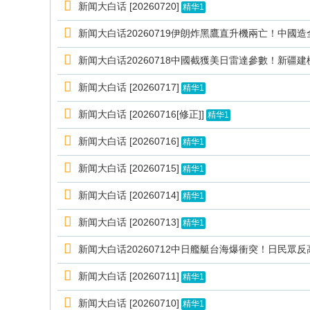
新闻大白话 [20260720]
精华1
新闻大白话20260719伊朗炸黑鷹直升機兩亡！中
新闻大白话20260718中國截獲美日雷達參數！新
新闻大白话 [20260717]
精华1
新闻大白话 [20260716[修正]]
精华1
新闻大白话 [20260716]
精华1
新闻大白话 [20260715]
精华1
新闻大白话 [20260714]
精华1
新闻大白话 [20260713]
精华1
新闻大白话20260712中日艦艇台海爆衝突！日民
新闻大白话 [20260711]
精华1
新闻大白话 [20260710]
精华1