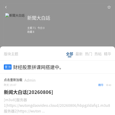
新聞大白話
主题 71 今日 0
收藏 8
版块主题
全部
最新
热门
热帖
精华
财经股票拼课网搭建中。
置顶
点击重新加载
Admin
昨天 19:47
精华
40
新闻大白话[20260806]
[m3u8]服务器
1|https://wutongdaovideo.cloud/20260806/hbpgzldafq1.m3u8
服务器2|https://wuton ...