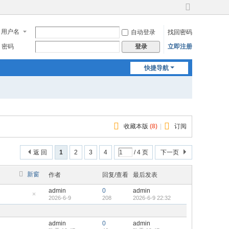
切
换
用户名
自动登录
找回密码
到
宽
密码
立即注册
登录
版
快捷导航
收藏本版
(
8
)
|
订阅
返 回
1
2
3
4
/ 4 页
下一页
新窗
作者
回复/查看
最后发表
admin
0
admin
2026-6-9
208
2026-6-9 22:32
隐
藏
置
顶
admin
0
admin
帖