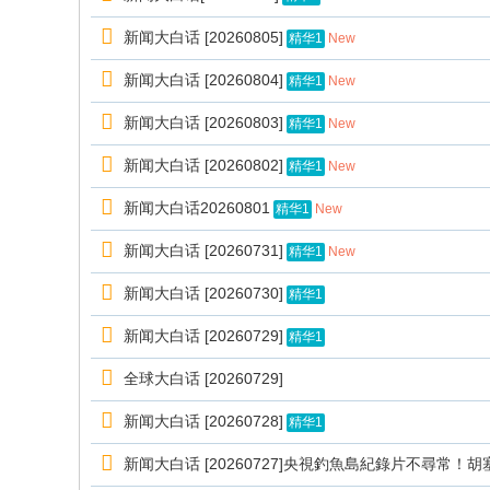
新闻大白话 [20260805]
New
精华1
新闻大白话 [20260804]
New
精华1
新闻大白话 [20260803]
New
精华1
新闻大白话 [20260802]
New
精华1
新闻大白话20260801
New
精华1
新闻大白话 [20260731]
New
精华1
新闻大白话 [20260730]
精华1
新闻大白话 [20260729]
精华1
全球大白话 [20260729]
新闻大白话 [20260728]
精华1
新闻大白话 [20260727]央視釣魚島紀錄片不尋常