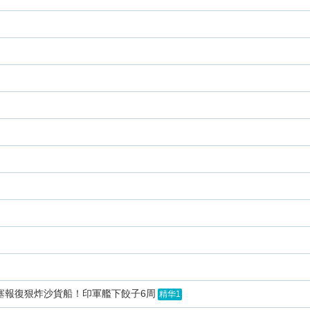
！胡塞報復狠炸沙貨船！印軍艦下餃子6周
精华1